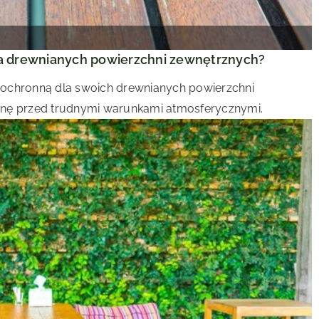
la drewnianych powierzchni zewnętrznych?
 ochronną dla swoich drewnianych powierzchni
onę przed trudnymi warunkami atmosferycznymi.