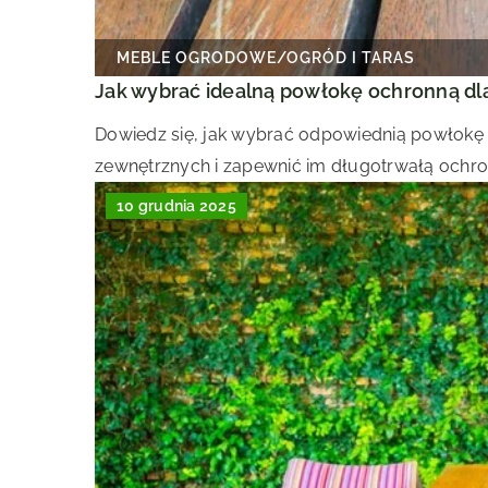
MEBLE OGRODOWE
/
OGRÓD I TARAS
Jak wybrać idealną powłokę ochronną d
Dowiedz się, jak wybrać odpowiednią powłokę
zewnętrznych i zapewnić im długotrwałą ochr
10 grudnia 2025