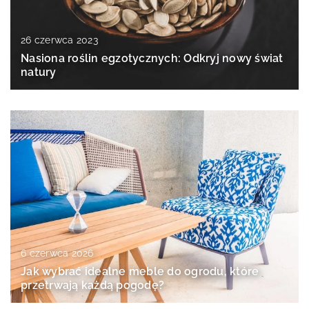
26 czerwca 2023
Nasiona roślin egzotycznych: Odkryj nowy świat
natury
6 czerwca 2026
Jak wybrać idealne meble do ogrodu, które
przetrwają każdą pogodę?