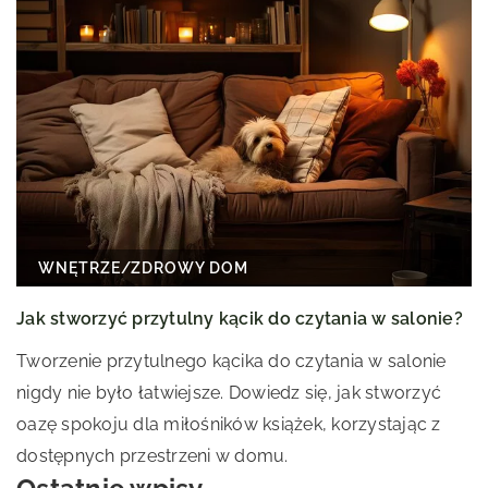
WNĘTRZE
/
ZDROWY DOM
Jak stworzyć przytulny kącik do czytania w salonie?
Tworzenie przytulnego kącika do czytania w salonie
nigdy nie było łatwiejsze. Dowiedz się, jak stworzyć
oazę spokoju dla miłośników książek, korzystając z
dostępnych przestrzeni w domu.