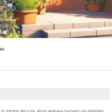
pis
o istotna decyzja, która wpływa zarówno na estetykę,