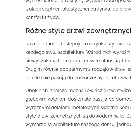
wytrzymałość i atrakcyjny wygląd. Dobrej kla
izolacji cieplnej i akustycznej budynku, co pr
komfortu życia.
Różne style drzwi zewnętrznyc
Różnorodność dostępnych na rynku stylów drz
każdego stylu architektury. Wśród nich wyróżnia
niewyszukaną formą oraz uniwersalnością. Ide
Drugim równie popularnym z rodzajów drzwi są
proste linie pasują do nowoczesnych, loftowych
Obok nich, znaleźć można również drzwi styli
głębokim kolorom doskonale pasują do domów w s
wyraźnymi detalami metalowymi świetnie kompon
style drzwi zewnętrznych są dowodem na to, ż
wymarzoną architekturę naszego domu, jednocz