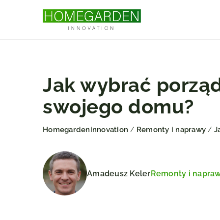
Jak wybrać porzą
swojego domu?
Homegardeninnovation
Remonty i naprawy
J
/
/
Amadeusz Keler
Remonty i napra