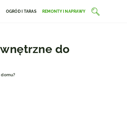
E
OGRÓD I TARAS
REMONTY I NAPRAWY
ewnętrzne do
o domu?