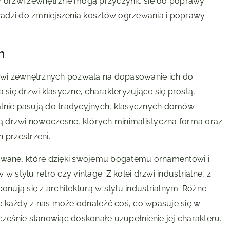
sy drzwi zewnętrzne mogą przyczynić się do poprawy
owadzi do zmniejszenia kosztów ogrzewania i poprawy
h
wi zewnętrznych pozwala na dopasowanie ich do
 się drzwi klasyczne, charakteryzujące się prostą,
alnie pasują do tradycyjnych, klasycznych domów.
 drzwi nowoczesne, których minimalistyczna forma oraz
 przestrzeni.
zowane, które dzięki swojemu bogatemu ornamentowi i
tylu retro czy vintage. Z kolei drzwi industrialne, z
ują się z architekturą w stylu industrialnym. Różne
e każdy z nas może odnaleźć coś, co wpasuje się w
eśnie stanowiąc doskonałe uzupełnienie jej charakteru.