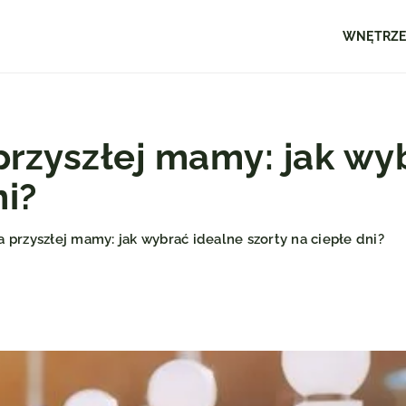
WNĘTRZ
przyszłej mamy: jak wy
ni?
 przyszłej mamy: jak wybrać idealne szorty na ciepłe dni?