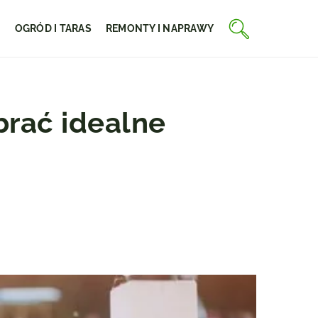
E
OGRÓD I TARAS
REMONTY I NAPRAWY
brać idealne