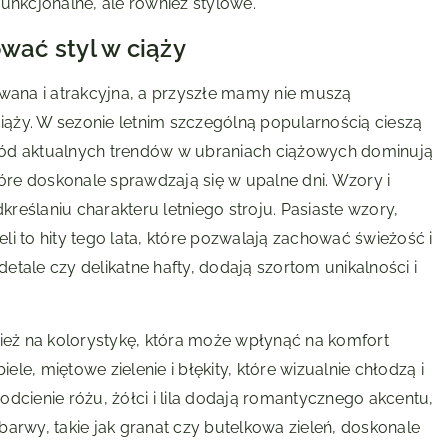
unkcjonalne, ale również stylowe.
wać styl w ciąży
owana i atrakcyjna, a przyszłe mamy nie muszą
ąży. W sezonie letnim szczególną popularnością cieszą
Wśród aktualnych trendów w ubraniach ciążowych dominują
tóre doskonale sprawdzają się w upalne dni. Wzory i
eślaniu charakteru letniego stroju. Pasiaste wzory,
i to hity tego lata, które pozwalają zachować świeżość i
tale czy delikatne hafty, dodają szortom unikalności i
eż na kolorystykę, która może wpłynąć na komfort
e, miętowe zielenie i błękity, które wizualnie chłodzą i
dcienie różu, żółci i lila dodają romantycznego akcentu,
 barwy, takie jak granat czy butelkowa zieleń, doskonale