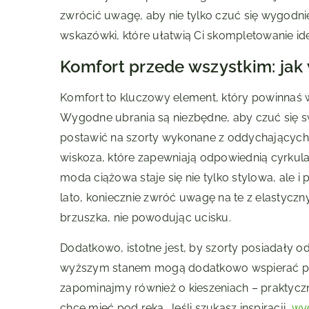
zwrócić uwagę, aby nie tylko czuć się wygodni
wskazówki, które ułatwią Ci skompletowanie ide
Komfort przede wszystkim: jak 
Komfort to kluczowy element, który powinnaś w
Wygodne ubrania są niezbędne, aby czuć się s
postawić na szorty wykonane z oddychających i
wiskoza, które zapewniają odpowiednią cyrkulac
moda ciążowa staje się nie tylko stylowa, ale
lato, koniecznie zwróć uwagę na te z elastyc
brzuszka, nie powodując ucisku.
Dodatkowo, istotne jest, by szorty posiadały 
wyższym stanem mogą dodatkowo wspierać ple
zapominajmy również o kieszeniach – praktycz
chce mieć pod ręką. Jeśli szukasz inspiracji,
wyg