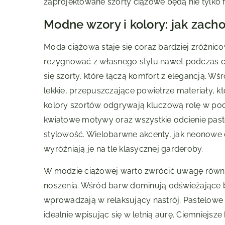
zaprojektowane szorty ciążowe będą nie tylko f
Modne wzory i kolory: jak zacho
Moda ciążowa staje się coraz bardziej zróżnic
rezygnować z własnego stylu nawet podczas ci
się szorty, które łączą komfort z elegancją. 
lekkie, przepuszczające powietrze materiały, k
kolory szortów odgrywają kluczową rolę w podkr
kwiatowe motywy oraz wszystkie odcienie pastel
stylowość. Wielobarwne akcenty, jak neonowe de
wyróżniają je na tle klasycznej garderoby.
W modzie ciążowej warto zwrócić uwagę równi
noszenia. Wśród barw dominują odświeżające biel
wprowadzają w relaksujący nastrój. Pastelowe o
idealnie wpisując się w letnią aurę. Ciemniejsze