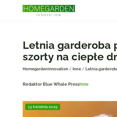
Letnia garderoba 
szorty na ciepłe d
Homegardeninnovation
Inne
Letnia garderoba
/
/
Redaktor Blue Whale Press
Inne
13 kwietnia 2025