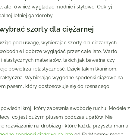
e, ale również wyglądać modnie i stylowo. Odkryj
alnej letniej garderoby.
wybrać szorty dla ciężarnej
ziąć pod uwagę, wybierając szorty dla ciężarnych.
wobodnie i dobrze wyglądać przez całe lato. Warto
 elastycznych materiałów, takich jak bawełna czy
ję powietrza i elastyczność. Dzięki takim tkaninom,
 i praktyczna. Wybierając wygodne spodenki ciążowe na
znym pasem, który dostosowuje się do rosnącego
odpowiedni krój, który zapewnia swobodę ruchu. Modele z
cy, co jest dużym plusem podczas upałów. Nie
ne rozwiązanie na drobiazgi, które każda przyszła mama
odne spodenki ciążowe na lato
od ForMommy mogą