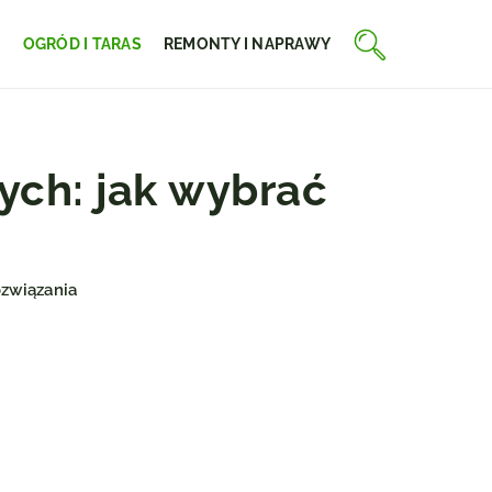
E
OGRÓD I TARAS
REMONTY I NAPRAWY
ch: jak wybrać
ozwiązania