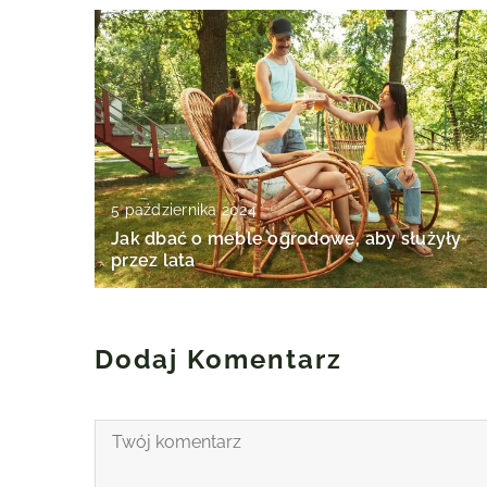
5 października 2024
Jak dbać o meble ogrodowe, aby służyły
przez lata
Dodaj Komentarz