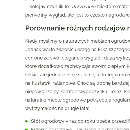
– Kolejny czynnik to
utrzymanie
. Niektóre mat
pierwotny wygląd, ale jest to często nagrodą w
Porównanie różnych rodzajów 
Kiedy myślimy o naturalnych meblach ogrodow
Jednak warto zwrócić uwagę na kilka szczegółó
cenione za swój elegancki wygląd i dużą wytrz
które dodatkowo zachwycają swoim ciepłym ko
lekkie, ale jednocześnie solidne, a do tego m
na huśtawki rattanowe. Choć są trochę bardziej
niepowtarzalny komfort wypoczynku. Teraz, kie
naturalne meble ogrodowe potrzebują regularn
wytrzymałość na długie lata:
Stół ogrodowy – raz do roku trzeba przeszli
Krzesła ogrodowe – wymagają okresowego 