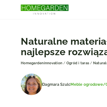
Naturalne materi
najlepsze rozwiąz
Homegardeninnovation
Ogród i taras
Natural
/
/
Dagmara Szulc
Meble ogrodowe
/