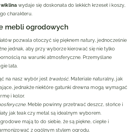
,
wiklina
wydaje się doskonała do lekkich krzeseł i koszy,
go charakteru.
ze mebli ogrodowych
ałów pozwala otoczyć się pięknem natury, jednocześnie
e jednak, aby przy wyborze kierować się nie tylko
dpornością na warunki atmosferyczne. Przemyślane
ie lata.
ąć na nasz wybór jest
trwałość
. Materiale naturalny, jak
zające, jednakże niektóre gatunki drewna mogą wymagać
mę i kolor.
mosferyczne
. Meble powinny przetrwać deszcz, słońce i
iały jak teak czy metal są idealnym wyborem.
grodowe mają to do siebie, że są piękne, ciepłe i
 harmonizować z ogólnym stylem ogrodu.