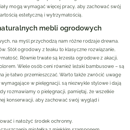
eriały mogą wymagać więcej pracy, aby zachować swój
artością estetyczną i wytrzymałością.
naturalnych mebli ogrodowych
ych, na myśl przychodzą nam różne rodzaje drewna.
w. Stół ogrodowy z teaku to klasyczne rozwiązanie,
ymałość. Równie trwałe są krzesła ogrodowe z akacji,
lorem. Wiele osób ceni również leżaki bambusowe – są
ożna je łatwo przemieszczać. Warto także zwrócić uwagę
 wymagające w pielęgnacji, są niezwykle stylowe i dają
dy rozmawiamy o pielęgnacji, pamiętaj, że wszelkie
ej konserwacji, aby zachować swój wygląd i
fować i nałożyć środek ochronny.
czyszczenia miotełką z miękkim szamponem.