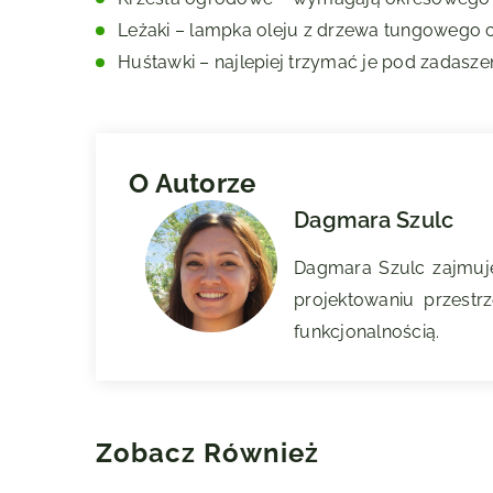
Leżaki – lampka oleju z drzewa tungowego
Huśtawki – najlepiej trzymać je pod zadaszen
O Autorze
Dagmara Szulc
Dagmara Szulc zajmuje 
projektowaniu przestr
funkcjonalnością.
Zobacz Również