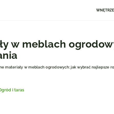
WNĘTRZ
ały w meblach ogrodowy
ania
ne materiały w meblach ogrodowych: jak wybrać najlepsze r
Ogród i taras