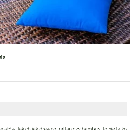
pis
ałów, takich jak drewno, rattan czy bambus, to nie tylko