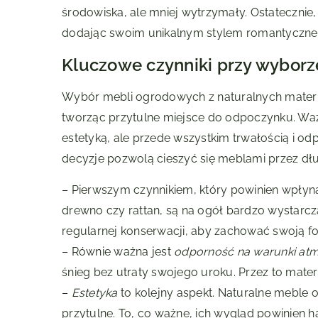
środowiska, ale mniej wytrzymały. Ostatecznie
dodając swoim unikalnym stylem romantyczne
Kluczowe czynniki przy wybor
Wybór mebli ogrodowych z naturalnych materi
tworząc przytulne miejsce do odpoczynku. Ważn
estetyką, ale przede wszystkim trwałością i o
decyzje pozwolą cieszyć się meblami przez dług
– Pierwszym czynnikiem, który powinien wpłyn
drewno czy rattan, są na ogół bardzo wystarc
regularnej konserwacji, aby zachować swoją for
– Równie ważna jest
odporność na warunki at
śnieg bez utraty swojego uroku. Przez to mater
–
Estetyka
to kolejny aspekt. Naturalne meble o
przytulne. To, co ważne, ich wygląd powinien