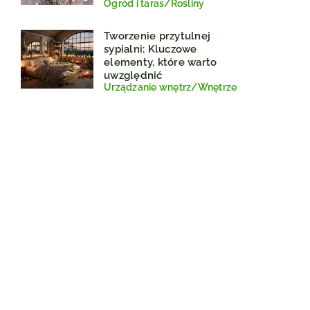
Ogród i taras
/
Rośliny
Tworzenie przytulnej
sypialni: Kluczowe
elementy, które warto
uwzględnić
Urządzanie wnętrz
/
Wnętrze