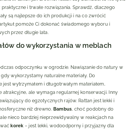
 praktyczne i trwałe rozwiązania. Sprawdź, dlaczego
ły są najlepsze do ich produkcji i na co zwrócić
 artykuł pomoże Ci dokonać świadomego wyboru i
ych przez długie lata.
iałów do wykorzystania w meblach
podczas odpoczynku w ogrodzie. Nawiązanie do natury w
 gdy wykorzystamy naturalne materiały. Do
re jest wytrzymałem i długotrwałym materiałem,
ie atrakcyjne, ale wymaga regularnej konserwacji. Inny
iązujący do egzotycznych rajów. Rattan jest lekki i
mosferyczne niż drewno.
Bambus
, choć podobny do
, ale nieco bardziej nieprzewidywalny w reakcjach na
sować
korek
– jest lekki, wodoodporny i przyjazny dla