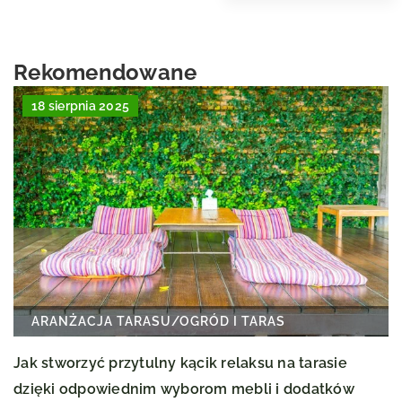
Rekomendowane
18 sierpnia 2025
ARANŻACJA TARASU
/
OGRÓD I TARAS
Jak stworzyć przytulny kącik relaksu na tarasie
dzięki odpowiednim wyborom mebli i dodatków