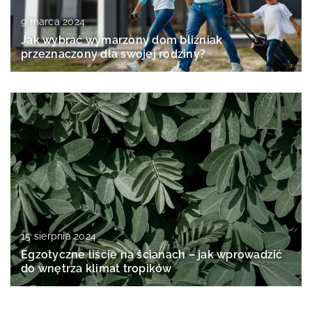
9 marca 2024
Jak wybrać wymarzony dom bliźniak
przeznaczony dla swojej rodziny?
15 sierpnia 2024
Egzotyczne liście na ścianach – jak wprowadzić
do wnętrza klimat tropików