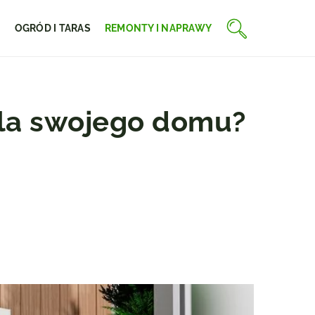
E
OGRÓD I TARAS
REMONTY I NAPRAWY
la swojego domu?