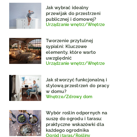
Jak wybrać idealny
przewijak do przestrzeni
publicznej i domowej?
Urządzanie wnętrz
/
Wnętrze
Tworzenie przytulnej
sypialni: Kluczowe
elementy, które warto
uwzględnić
Urządzanie wnętrz
/
Wnętrze
Jak stworzyć funkcjonalną i
stylową przestrzeń do pracy
w domu?
Wnętrze
/
Zdrowy dom
Wybór roślin odpornych na
suszę do ogrodu i tarasu:
praktyczne wskazówki dla
każdego ogrodnika
Ogród i taras
/
Rośliny