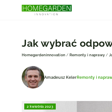
Jak wybrać odpow
Homegardeninnovation
Remonty i naprawy
J
/
/
Amadeusz Keler
Remonty i napra
2 kwietnia 2023