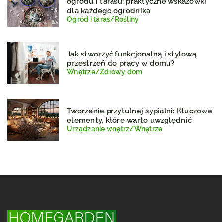
ogrodu i tarasu: praktyczne wskazówki
dla każdego ogrodnika
Ogród i taras
/
Rośliny
Jak stworzyć funkcjonalną i stylową
przestrzeń do pracy w domu?
Wnętrze
/
Zdrowy dom
Tworzenie przytulnej sypialni: Kluczowe
elementy, które warto uwzględnić
Urządzanie wnętrz
/
Wnętrze