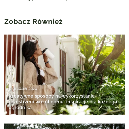
Zobacz Również
4 grudnia 2024
Kreatywne sposoby na wykorzystanie
przestrzeni wokół domu: inspiracje dla każdego
ogrodnika