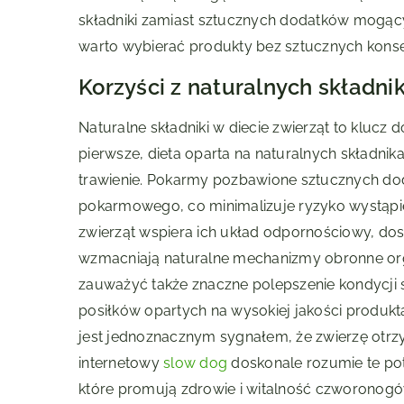
składniki zamiast sztucznych dodatków mogącyc
warto wybierać produkty bez sztucznych kons
Korzyści z naturalnych składni
Naturalne składniki w diecie zwierząt to klucz 
pierwsze, dieta oparta na naturalnych składnika
trawienie. Pokarmy pozbawione sztucznych dod
pokarmowego, co minimalizuje ryzyko wystąpie
zwierząt wspiera ich układ odpornościowy, dos
wzmacniają naturalne mechanizmy obronne orga
zauważyć także znaczne polepszenie kondycji sk
posiłków opartych na wysokiej jakości produktac
jest jednoznacznym sygnałem, że zwierzę otrz
internetowy
slow dog
doskonale rozumie te pot
które promują zdrowie i witalność czworonogó