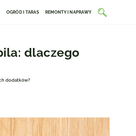
E
OGRÓD I TARAS
REMONTY I NAPRAWY
ila: dlaczego
ych dodatków?