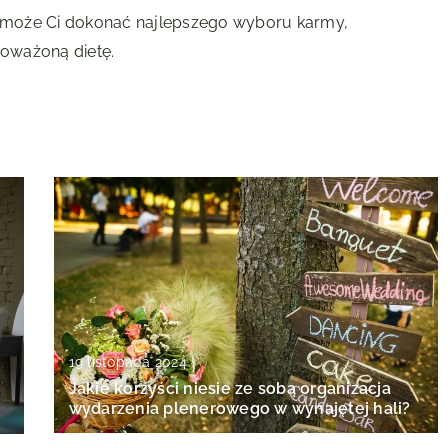
omoże Ci dokonać najlepszego wyboru karmy,
oważoną dietę.
19 listopada 2024
Jakie korzyści niesie ze sobą organizacja
wydarzenia plenerowego w wynajętej hali?