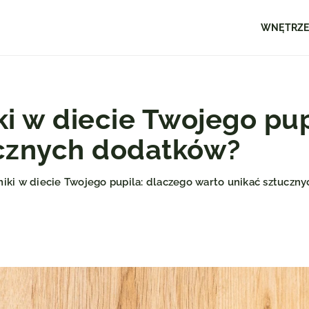
WNĘTRZ
ki w diecie Twojego pup
ucznych dodatków?
niki w diecie Twojego pupila: dlaczego warto unikać sztuczn