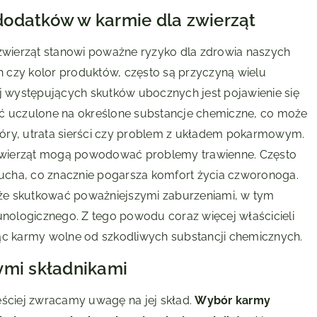
dodatków w karmie dla zwierząt
wierząt stanowi poważne ryzyko dla zdrowia naszych
 czy kolor produktów, często są przyczyną wielu
 występujących skutków ubocznych jest pojawienie się
 być uczulone na określone substancje chemiczne, co może
óry, utrata sierści czy problem z układem pokarmowym.
a zwierząt mogą powodować problemy trawienne. Często
ucha, co znacznie pogarsza komfort życia czworonoga.
że skutkować poważniejszymi zaburzeniami, w tym
ologicznego. Z tego powodu coraz więcej właścicieli
jąc karmy wolne od szkodliwych substancji chemicznych.
ymi składnikami
ęściej zwracamy uwagę na jej skład.
Wybór karmy