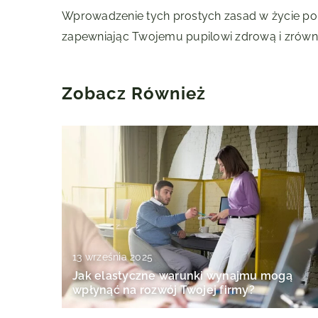
Wprowadzenie tych prostych zasad w życie p
zapewniając Twojemu pupilowi zdrową i zrówn
Zobacz Również
13 września 2025
Jak elastyczne warunki wynajmu mogą
wpłynąć na rozwój Twojej firmy?