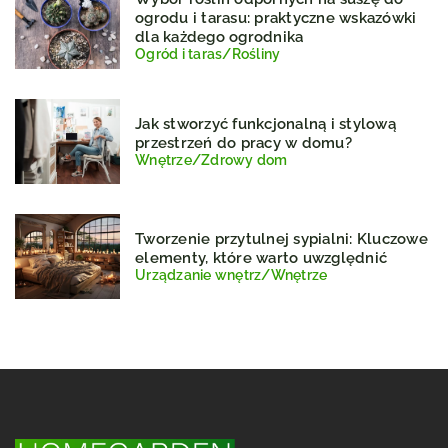
ogrodu i tarasu: praktyczne wskazówki
dla każdego ogrodnika
Ogród i taras
/
Rośliny
Jak stworzyć funkcjonalną i stylową
przestrzeń do pracy w domu?
Wnętrze
/
Zdrowy dom
Tworzenie przytulnej sypialni: Kluczowe
elementy, które warto uwzględnić
Urządzanie wnętrz
/
Wnętrze